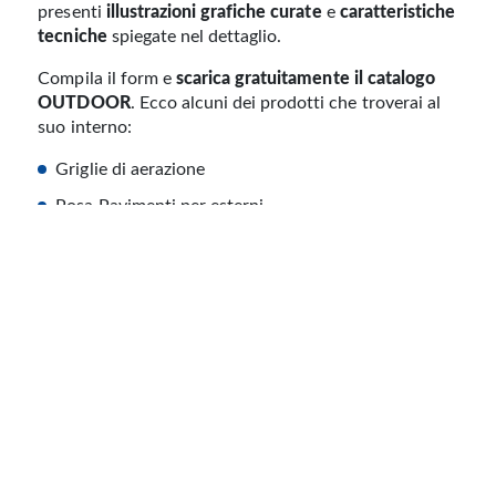
presenti
illustrazioni grafiche curate
e
caratteristiche
tecniche
spiegate nel dettaglio.
Compila il form e
scarica gratuitamente il catalogo
OUTDOOR
. Ecco alcuni dei prodotti che troverai al
suo interno:
Griglie di aerazione
Posa Pavimenti per esterni
Soluzioni allestimento giardino
Scarica il Catalogo Gratuito
GLI ALTRI CATALOGHI