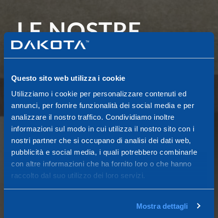
LE NOSTRE
SOLUZIONI
DELLA SEZIONE
Questo sito web utilizza i cookie
Utilizziamo i cookie per personalizzare contenuti ed
OUTDOOR
annunci, per fornire funzionalità dei social media e per
analizzare il nostro traffico. Condividiamo inoltre
informazioni sul modo in cui utilizza il nostro sito con i
La Sezione Outdoor comprende una vasta
nostri partner che si occupano di analisi dei dati web,
gamma di articoli e accessori destinati al
Sistema Abitativo Esterno:
pavimentazione
pubblicità e social media, i quali potrebbero combinarle
esterna, griglie di aerazione, soluzioni di
con altre informazioni che ha fornito loro o che hanno
alloggiamento per dispositivi termoidraulici, e
raccolto dal suo utilizzo dei loro servizi.
prodotti dedicati
all'allestimento del giardino
e di spazi esterni carrabili.
Mostra dettagli