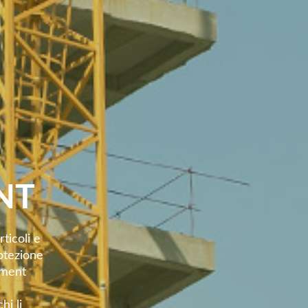
NT
icoli e
rotezione
pement
hi li