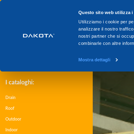
Questo sito web utilizza i
Utilizziamo i cookie per pe
Equipment
analizzare il nostro traffic
nostri partner che si occup
combinarle con altre inform
Scarica il catalogo
Mostra dettagli
I cataloghi:
Drain
Roof
Outdoor
Indoor