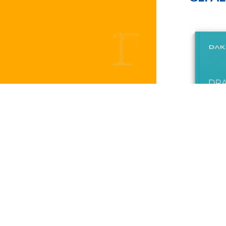
Drain
Scarica i