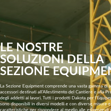
LE NOSTRE
SOLUZIONI DELLA
SEZIONE EQUIPME
La Sezione Equipment comprende una vasta gamma di art
accessori destinati all’Allestimento del Cantiere e alla P
degli addetti ai lavori. Tutti i prodotti Dakota per l'Equi
sono disponibili in diversi modelli e con diverse misure e
caratteristiche per rispondere al meglio alle esigenze di c