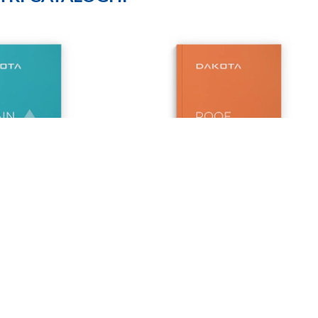
Roof
l catalogo
Scarica il catalogo