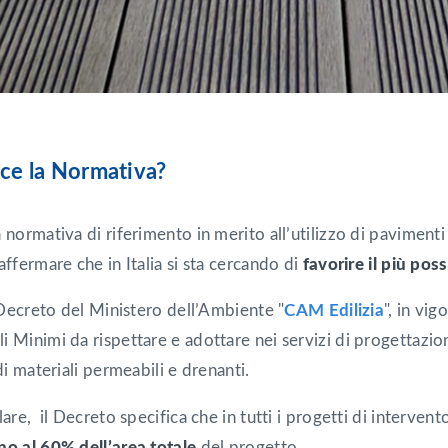
ce la Normativa?
 normativa di riferimento in merito all’utilizzo di paviment
affermare che in Italia si sta cercando di
favorire il più poss
l Decreto del Ministero dell’Ambiente "
CAM Edilizia
", in vi
 Minimi da rispettare e adottare nei servizi di progettazion
 di materiali permeabili e drenanti.
lare, il Decreto specifica che in tutti i progetti di interve
no al 60% dell’area totale
del progetto.