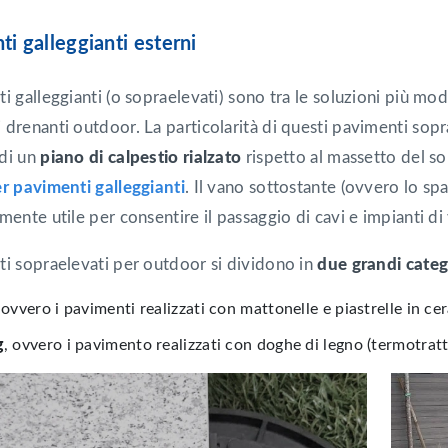
i galleggianti esterni
i galleggianti (o sopraelevati) sono tra le soluzioni più mod
drenanti outdoor. La particolarità di questi pavimenti soprae
di un
piano di calpestio rialzato
rispetto al massetto del so
er pavimenti galleggianti
. Il vano sottostante (ovvero lo spaz
mente utile per consentire il passaggio di cavi e impianti di 
ti sopraelevati per outdoor si dividono in
due grandi categ
 ovvero i pavimenti realizzati con mattonelle e piastrelle in ce
g
, ovvero i pavimento realizzati con doghe di legno (termotrat