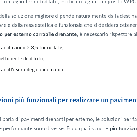
e con legno termotrattato, esotico o legno composito WPC 
 della soluzione migliore dipende naturalmente dalla destin
re e dalla resa estetica e funzionale che si desidera ottene
 per esterno carrabile drenante
, è necessario rispettare a
za al carico > 3,5 tonnellate;
fficiente di attrito;
za all’usura degli pneumatici.
zioni più funzionali per realizzare un pavime
parla di pavimenti drenanti per esterno, le soluzioni per fac
e performante sono diverse. Ecco quali sono le
più funzion