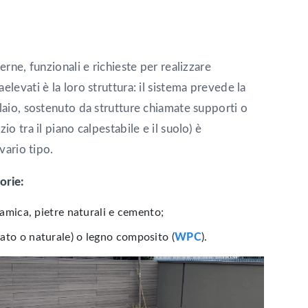
erne, funzionali e richieste per realizzare
levati è la loro struttura: il sistema prevede la
laio, sostenuto da strutture chiamate supporti o
io tra il piano calpestabile e il suolo) è
vario tipo.
orie:
ramica, pietre naturali e cemento;
tato o naturale) o legno composito (
WPC
).