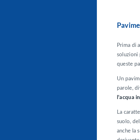
Pavimen
Prima di a
soluzioni 
queste pa
Un pavime
parole, d
l’acqua 
La caratte
suolo, de
anche la s