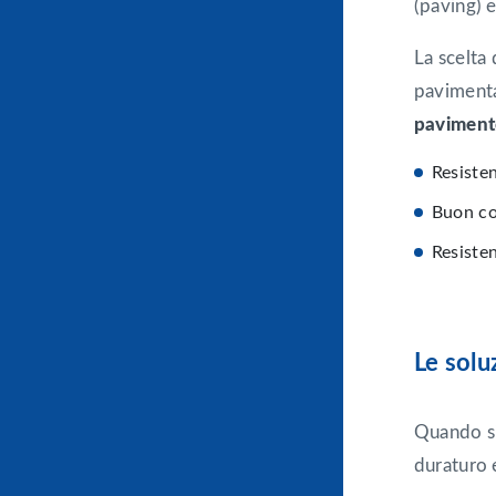
(paving) 
La scelta
pavimenta
pavimento
Resisten
Buon coe
Resisten
Le solu
Quando si 
duraturo 