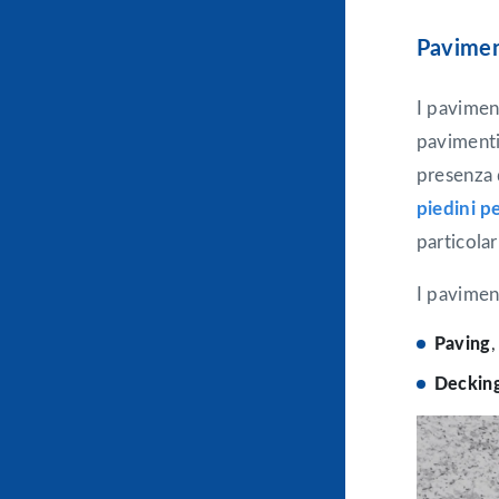
Paviment
I paviment
pavimenti 
presenza 
piedini p
particolar
I pavimen
Paving
,
Deckin