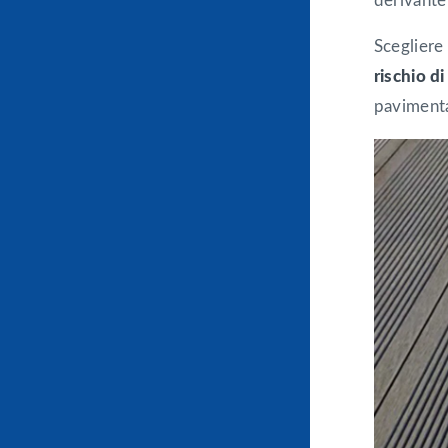
derivante 
Scegliere 
rischio d
pavimenta