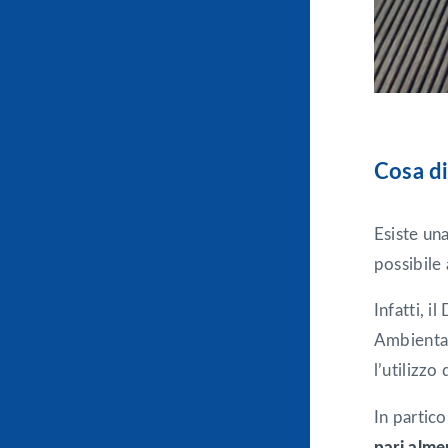
Cosa di
Esiste una
possibile 
Infatti, i
Ambientali
l’utilizzo
In partico
pari alme