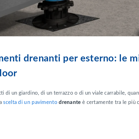
enti drenanti per esterno: le mi
door
tti di un giardino, di un terrazzo o di un viale carrabile, qu
la
scelta di un
pavimento
drenante
è certamente tra le più 