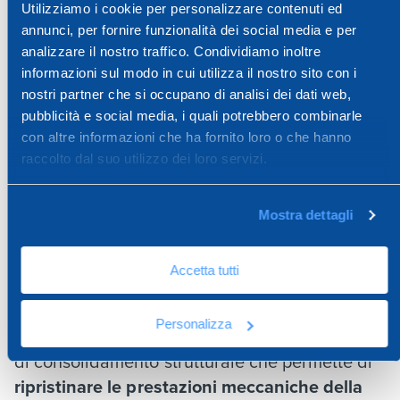
Miglioramento delle prestazioni meccaniche
Utilizziamo i cookie per personalizzare contenuti ed
della muratura
annunci, per fornire funzionalità dei social media e per
analizzare il nostro traffico. Condividiamo inoltre
Ripristino della continuità strutturale
informazioni sul modo in cui utilizza il nostro sito con i
Aumento della resistenza nel piano e della
nostri partner che si occupano di analisi dei dati web,
parete.
pubblicità e social media, i quali potrebbero combinarle
con altre informazioni che ha fornito loro o che hanno
Quali sono gli svantaggi della ristilatura dei
raccolto dal suo utilizzo dei loro servizi.
giunti?
Intervento lento e dispendioso
Mostra dettagli
Richiede maestranze specializzate
Difficoltà di reperire materiali compatibili con
Accetta tutti
quelli originali.
Personalizza
In sintesi, la
ristilatura dei giunti
è una tecnica
di consolidamento strutturale che permette di
ripristinare le prestazioni meccaniche della