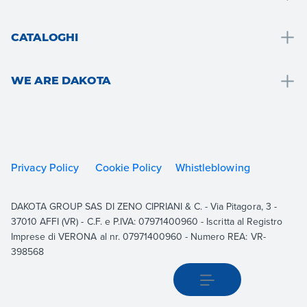
Bagno
Soluzioni bagno
Tetto e mansarda
CATALOGHI
Cappotto termico
Pavimenti e rivestimenti
Drain
Sistema a secco
Giardino, terrazzo e aree esterne
WE ARE DAKOTA
Roof
Consolidamento e rinforzo strutturale
Aerazione e idraulica
Outdoor
We are Dakota
Pavimentazioni
Cartongesso
Indoor
Risorse
Garden
Cappotto termico
Building
Documentazione
Sistemi carrabili
Consolidamento e rinforzo strutturale
Privacy Policy
Cookie Policy
Whistleblowing
Equipment
Contatti
Tetto
Visualizza Tutti
Academy
DAKOTA GROUP SAS DI ZENO CIPRIANI & C. - Via Pitagora, 3 -
Aerazione
Lavora con noi
37010 AFFI (VR) - C.F. e P.IVA: 07971400960 - Iscritta al Registro
Visualizza Tutti
Imprese di VERONA al nr. 07971400960 - Numero REA: VR-
398568