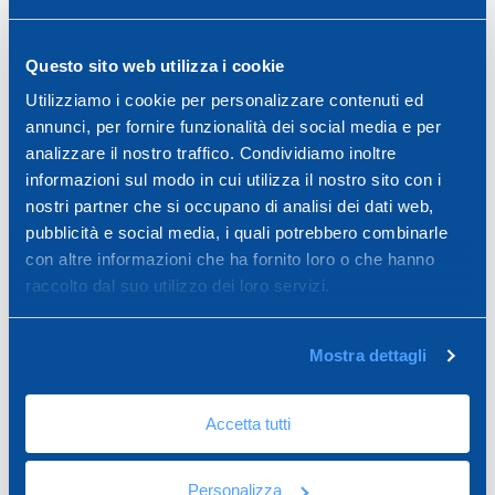
Griglie scolo acque per utilizzi speciali
Questo sito web utilizza i cookie
In caso di contatto con agenti chimici o
Utilizziamo i cookie per personalizzare contenuti ed
annunci, per fornire funzionalità dei social media e per
chimico/atmosferici, come in zone balneari
analizzare il nostro traffico. Condividiamo inoltre
oppure per lo scolo di sostanze corrosive,
informazioni sul modo in cui utilizza il nostro sito con i
viene utilizzata la
nostri partner che si occupano di analisi dei dati web,
griglia in acciaio inox con disegno a biscotto
,
pubblicità e social media, i quali potrebbero combinarle
resistente all’erosione e con ampia capacità di
con altre informazioni che ha fornito loro o che hanno
drenaggio.
raccolto dal suo utilizzo dei loro servizi.
Mostra dettagli
Accetta tutti
Personalizza