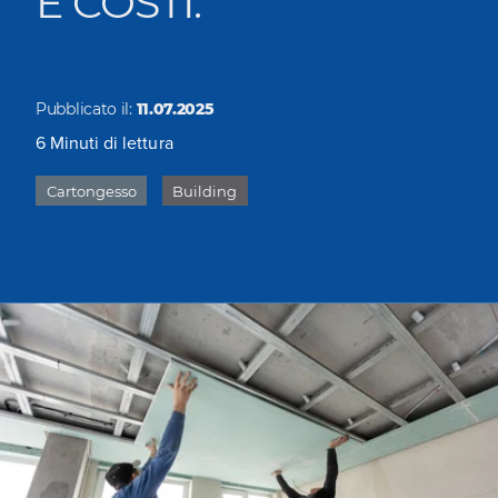
E COSTI.
Pubblicato il:
11.07.2025
6
Minuti di lettura
Cartongesso
Building