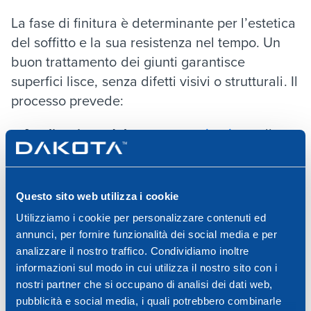
La fase di finitura è determinante per l’estetica
del soffitto e la sua resistenza nel tempo. Un
buon trattamento dei giunti garantisce
superfici lisce, senza difetti visivi o strutturali. Il
processo prevede:
Applicazione del
nastro per giunti
: meglio
scegliere nastri microforati in carta o fibra
rinforzata, da integrare alla prima mano di
stucco per evitare microfessurazioni.
Questo sito web utilizza i cookie
Utilizziamo i cookie per personalizzare contenuti ed
Prima mano di stucco
: copre completamente
annunci, per fornire funzionalità dei social media e per
le fughe e le teste delle viti. È importante
analizzare il nostro traffico. Condividiamo inoltre
rispettare i tempi di asciugatura indicati dal
informazioni sul modo in cui utilizza il nostro sito con i
produttore.
nostri partner che si occupano di analisi dei dati web,
pubblicità e social media, i quali potrebbero combinarle